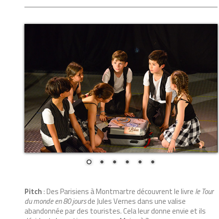
Pitch
: Des Parisiens à Montmartre découvrent le livre
le Tour
du monde en 80 jours
de Jules Vernes dans une valise
abandonnée par des touristes. Cela leur donne envie et ils